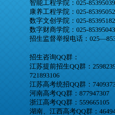
智能工程学院：025-8539503
康养工程学院：025-8539505
数字文创学院：025-8539518
数字财商学院：025-8539504
招生监督举报电话：
025—853
招生咨询QQ群：
江苏提前招生QQ群：259823
721893106
江苏高考统招QQ群：740937
河南高考QQ群：87794730
浙江高考QQ群：55966510
湖南、江西
高考QQ群：46494