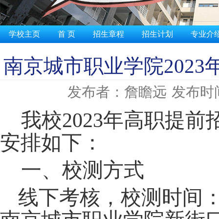
学校主页
首 页
招生章程
招生计划
专业介
南京城市职业学院202
发布者：詹瞻远
发布时间：
我校
202
3
年高职提前
安排如下：
一、校测方式
线下考核，校测时间